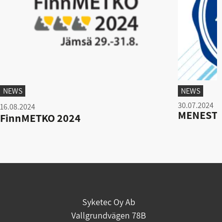
NEWS
NEWS
30.07.2024
16.08.2024
MENESTY
FinnMETKO 2024
Syketec Oy Ab
Vallgrundvägen 78B